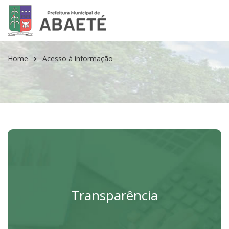
Home
Acesso à informação
Portal da Transparência
Sistema externo ADPM
Transparência
Acessar