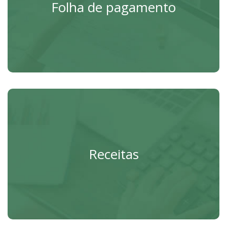
Gastos com pessoal.
Folha de pagamento
Acessar
Receitas
Receitas do Município.
Receitas
Acessar