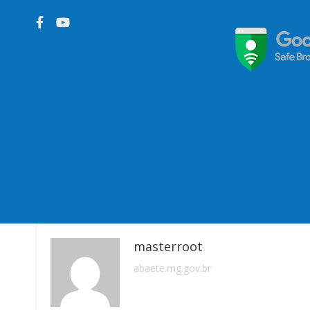
masterroot
abaete.mg.gov.br