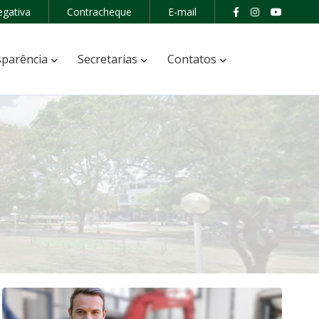
egativa
Contracheque
E-mail
parência
Secretarias
Contatos