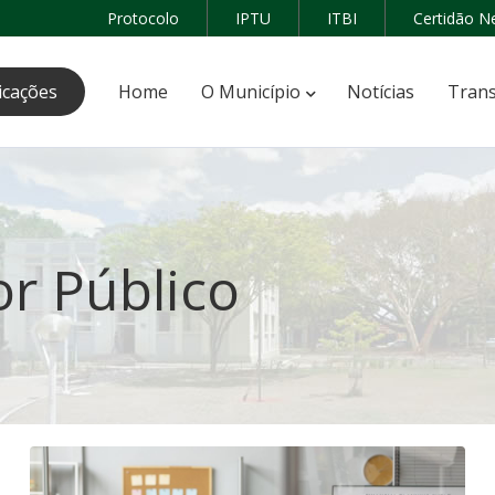
Protocolo
IPTU
ITBI
Certidão N
icações
Home
O Município
Notícias
Trans
or Público