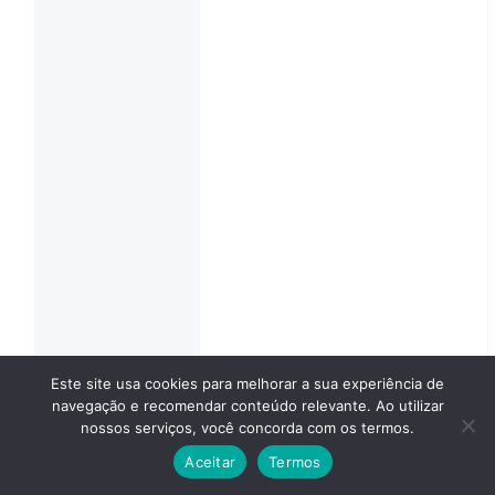
a
r
r
e
i
r
a
s
e
V
e
n
c
i
m
e
n
Este site usa cookies para melhorar a sua experiência de
t
navegação e recomendar conteúdo relevante. Ao utilizar
o
nossos serviços, você concorda com os termos.
s
d
Aceitar
Termos
e