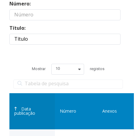
Número:
Título:
10
Mostrar
registos
T
í
Data
t
Número
Anexos
publicação
u
l
o