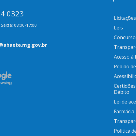
14 0323
Licitações
Sexta: 08:00-17:00
Leis
Concurso
@abaete.mg.gov.br
Transpar
Acesso à
Pedido d
Acessibil
Certidões
Débito
Lei de ac
Farmácia
Transpar
Política d