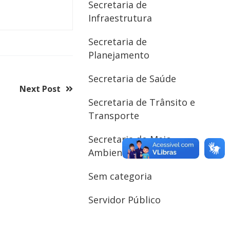
Secretaria de
ve apresentação da
l para compor a
Infraestrutura
eição dos membros
Secretaria de
Planejamento
Secretaria de Saúde
Secretaria de Trânsito e
Transporte
Secretaria do Meio
Ambiente
Sem categoria
Servidor Público
Next Post