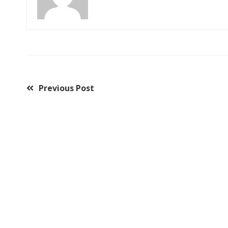
“D. Lulu”e CMEI´s “Conceição Corgozinho”, CMEI. “D. 
nova Secretária Municipal de Educação, Ivone Ferre
nova gestão escolar de cada instituição de Ensino e 
para formar uma comissão que irá acompanhar a ree
masterroot
Previous Post