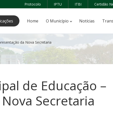
Protocolo
IPTU
ITBI
Certidão N
icações
Home
O Município
Notícias
Trans
presentação da Nova Secretaria
ipal de Educação –
 Nova Secretaria