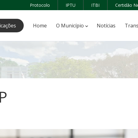
Protocolo
IPTU
ITBI
Certidão N
icações
Home
O Município
Notícias
Trans
P