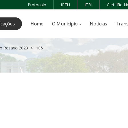
Protocolo
IPTU
ITBI
Certidão N
icações
Home
O Município
Notícias
Trans
o Rosário 2023
105