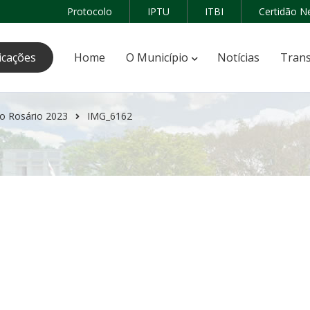
Protocolo
IPTU
ITBI
Certidão N
icações
Home
O Município
Notícias
Trans
o Rosário 2023
IMG_6162