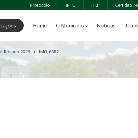
Protocolo
IPTU
ITBI
Certidão N
icações
Home
O Município
Notícias
Trans
o Rosário 2023
IMG_6582