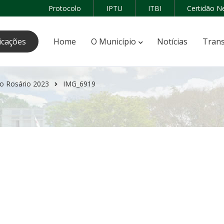
Protocolo
IPTU
ITBI
Certidão N
icações
Home
O Município
Notícias
Trans
o Rosário 2023
IMG_6919