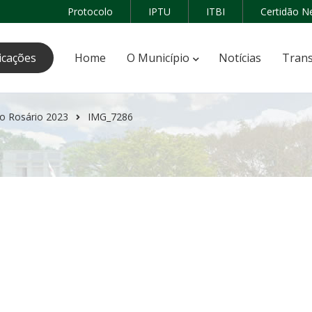
Protocolo
IPTU
ITBI
Certidão N
icações
Home
O Município
Notícias
Trans
o Rosário 2023
IMG_7286