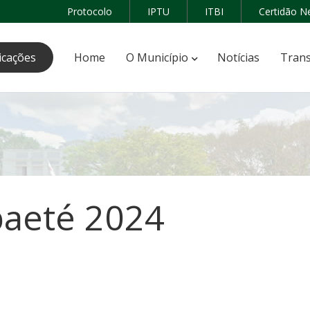
Protocolo
IPTU
ITBI
Certidão N
icações
Home
O Município
Notícias
Trans
Abaeté 2024