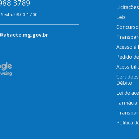
988 3789
Licitações
Sexta: 08:00-17:00
Leis
Concurso
@abaete.mg.gov.br
Transpar
Acesso à
Pedido d
Acessibil
Certidões
Débito
Lei de ac
Farmácia
Transpar
Política d