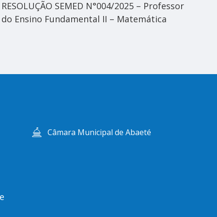
RESOLUÇÃO SEMED N°004/2025 – Professor
Ed
do Ensino Fundamental II – Matemática
Câmara Municipal de Abaeté
e