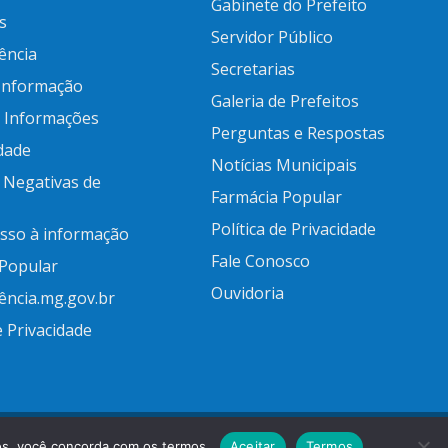
Gabinete do Prefeito
s
Servidor Público
ência
Secretarias
 Informação
Galeria de Prefeitos
e Informações
Perguntas e Respostas
idade
Notícias Municipais
 Negativas de
Farmácia Popular
Política de Privacidade
esso à informação
Fale Conosco
 Popular
Ouvidoria
ência.mg.gov.br
e Privacidade
ços, você concorda com os termos.
Aceitar
Termos