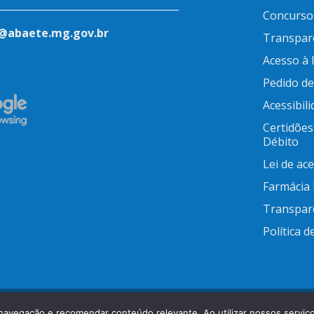
Concurso
@abaete.mg.gov.br
Transpar
Acesso à
Pedido d
Acessibil
Certidões
Débito
Lei de ac
Farmácia
Transpar
Política d
inas Gerais / CNPJ: 18.296.632/0001-00
e navegação e recomendar conteúdo relevante. Ao utilizar nossos servi