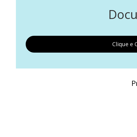
Docu
Clique e
P