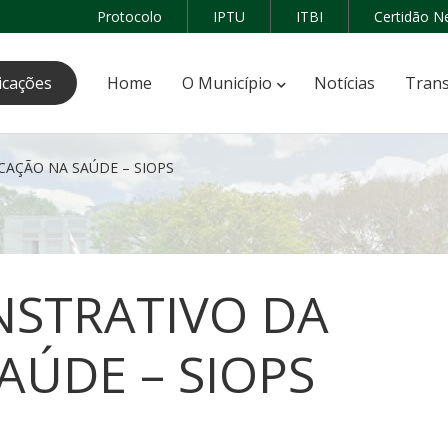
Protocolo
IPTU
ITBI
Certidão N
icações
Home
O Município
Notícias
Trans
AÇÃO NA SAÚDE – SIOPS
STRATIVO DA
AÚDE – SIOPS