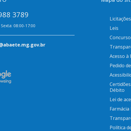
988 3789
Licitações
Sexta: 08:00-17:00
Leis
Concurso
@abaete.mg.gov.br
Transpar
Acesso à
Pedido d
Acessibil
Certidões
Débito
Lei de ac
Farmácia
Transpar
Política d