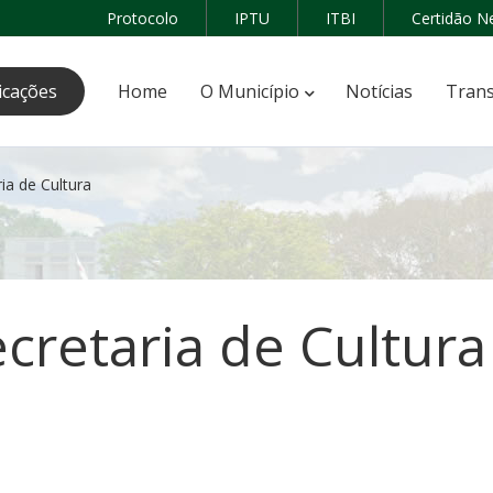
Protocolo
IPTU
ITBI
Certidão N
icações
Home
O Município
Notícias
Trans
ia de Cultura
cretaria de Cultura