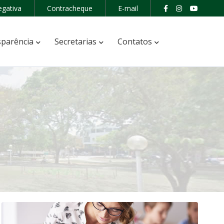
egativa
Contracheque
E-mail
parência
Secretarias
Contatos