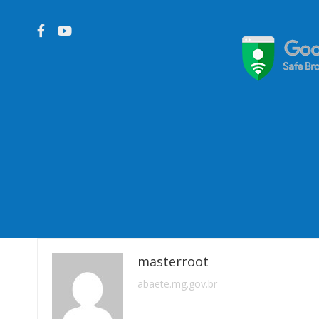
masterroot
abaete.mg.gov.br