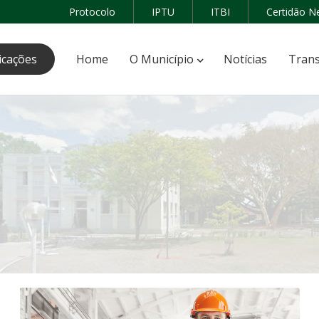
Protocolo
IPTU
ITBI
Certidão N
icações
Home
O Município
Notícias
Trans